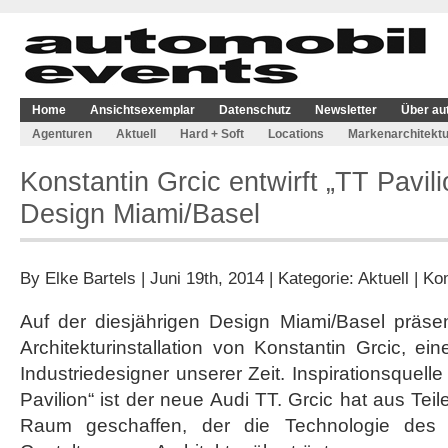
Home
Ansichtsexemplar
Datenschutz
Newsletter
Über au
Agenturen
Aktuell
Hard + Soft
Locations
Markenarchitektu
Konstantin Grcic entwirft „TT Pavili
Design Miami/Basel
By
Elke Bartels
| Juni 19th, 2014 | Kategorie:
Aktuell
|
Kom
Auf der diesjährigen Design Miami/Basel präsen
Architekturinstallation von Konstantin Grcic, ei
Industriedesigner unserer Zeit. Inspirationsquell
Pavilion“ ist der neue Audi TT. Grcic hat aus Te
Raum geschaffen, der die Technologie des 