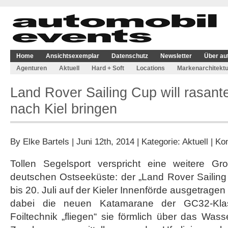
Home
Ansichtsexemplar
Datenschutz
Newsletter
Über au
Agenturen
Aktuell
Hard + Soft
Locations
Markenarchitektu
Land Rover Sailing Cup will rasant
nach Kiel bringen
By
Elke Bartels
| Juni 12th, 2014 | Kategorie:
Aktuell
|
Kom
Tollen Segelsport verspricht eine weitere Gr
deutschen Ostseeküste: der „Land Rover Sailin
bis 20. Juli auf der Kieler Innenförde ausgetrage
dabei die neuen Katamarane der GC32-Kl
Foiltechnik „fliegen“ sie förmlich über das Was