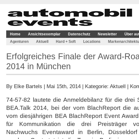
Home
Ansichtsexemplar
Datenschutz
Newsletter
Über au
Agenturen
Aktuell
Hard + Soft
Locations
Markenarchitektu
Erfolgreiches Finale der Award-R
2014 in München
By
Elke Bartels
| Mai 15th, 2014 | Kategorie:
Aktuell
|
Kom
74-57-82 lautete die Anmeldebilanz für die dre
BEA.Talk 2014, bei der vom BlachReport die a
vom diesjährigen BEA BlachReport Event Award 
für Kommunikation die drei Preisträger vo
Nachwuchs Eventaward in Berlin, Düsseldor