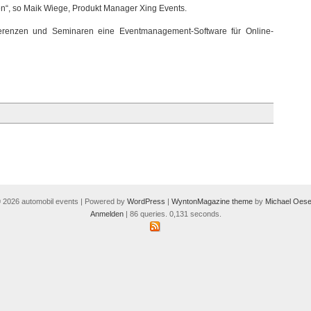
en“, so Maik Wiege, Produkt Manager Xing Events.
nferenzen und Seminaren eine Eventmanagement-Software für Online-
 2026 automobil events | Powered by
WordPress
|
WyntonMagazine theme
by
Michael Oese
Anmelden
| 86 queries. 0,131 seconds.