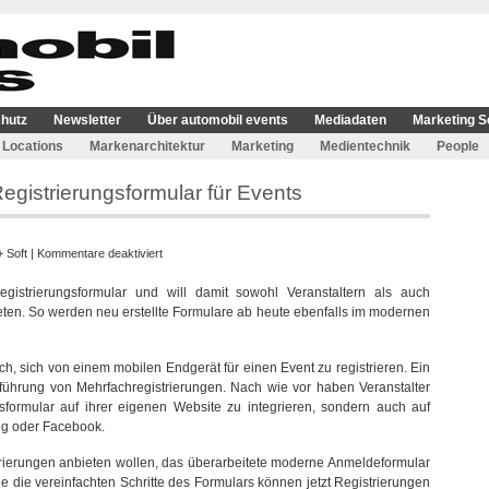
hutz
Newsletter
Über automobil events
Mediadaten
Marketing S
Locations
Markenarchitektur
Marketing
Medientechnik
People
egistrierungsformular für Events
für
 Soft
|
Kommentare deaktiviert
Xing
gistrierungsformular und will damit sowohl Veranstaltern als auch
Events
ten. So werden neu erstellte Formulare ab heute ebenfalls im modernen
launcht
neues
Registrierungsformular
, sich von einem mobilen Endgerät für einen Event zu registrieren. Ein
für
rchführung von Mehrfachregistrierungen. Nach wie vor haben Veranstalter
Events
gsformular auf ihrer eigenen Website zu integrieren, sondern auch auf
ng oder Facebook.
istrierungen anbieten wollen, das überarbeitete moderne Anmeldeformular
die vereinfachten Schritte des Formulars können jetzt Registrierungen