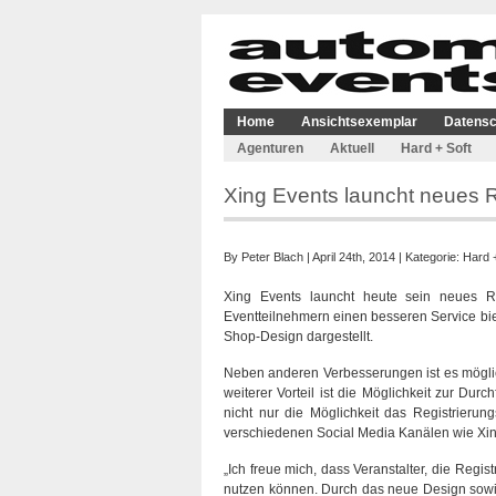
Home
Ansichtsexemplar
Datensc
Agenturen
Aktuell
Hard + Soft
Xing Events launcht neues R
By
Peter Blach
| April 24th, 2014 | Kategorie:
Hard +
Xing Events launcht heute sein neues Re
Eventteilnehmern einen besseren Service bie
Shop-Design dargestellt.
Neben anderen Verbesserungen ist es möglich
weiterer Vorteil ist die Möglichkeit zur Du
nicht nur die Möglichkeit das Registrierun
verschiedenen Social Media Kanälen wie Xi
„Ich freue mich, dass Veranstalter, die Reg
nutzen können. Durch das neue Design sowie 