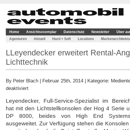
Home
Ansichtsexemplar
Datenschutz
Newsletter
Über au
Agenturen
Aktuell
Hard + Soft
Locations
Markenarchitektu
LLeyendecker erweitert Rental-Ang
Lichttechnik
By
Peter Blach
| Februar 25th, 2014 | Kategorie:
Medient
für
deaktiviert
LLeyendecker
erweitert
Leyendecker, Full-Service-Spezialist im Bereic
Rental-
hat mit den Lichtstellkonsolen der Hog 4 Seri
Angebot
im
DP 8000, beides von High End Systems,
Bereich
ausgeweitet. Zur Verfügung stehen die Konsolen
Lichttechnik