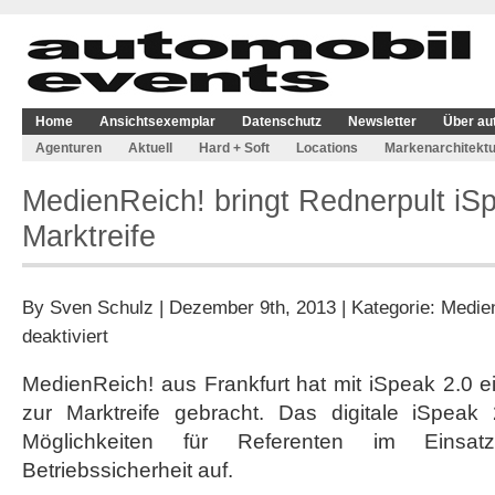
Home
Ansichtsexemplar
Datenschutz
Newsletter
Über au
Agenturen
Aktuell
Hard + Soft
Locations
Markenarchitektu
MedienReich! bringt Rednerpult iSp
Marktreife
By
Sven Schulz
| Dezember 9th, 2013 | Kategorie:
Medie
für
deaktiviert
MedienReich!
bringt
MedienReich! aus Frankfurt hat mit iSpeak 2.0 e
Rednerpult
zur Marktreife gebracht. Das digitale iSpeak 2
iSpeak
2.0
Möglichkeiten für Referenten im Eins
zur
Betriebssicherheit auf.
Marktreife