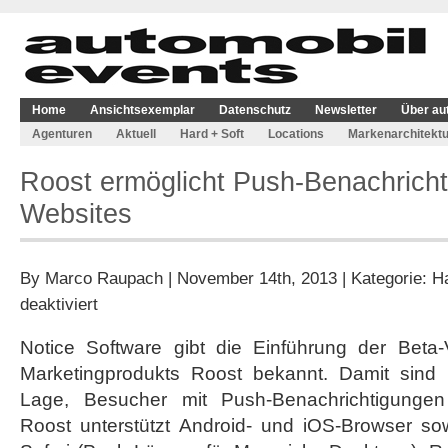
Home
Ansichtsexemplar
Datenschutz
Newsletter
Über au
Agenturen
Aktuell
Hard + Soft
Locations
Markenarchitektu
Roost ermöglicht Push-Benachricht
Websites
By
Marco Raupach
| November 14th, 2013 | Kategorie:
Ha
für
deaktiviert
Roost
ermöglicht
Notice Software gibt die Einführung der Beta-V
Push-
Marketingprodukts Roost bekannt. Damit sind 
Benachrichtigungen
für
Lage, Besucher mit Push-Benachrichtigungen
Websites
Roost unterstützt Android- und iOS-Browser so