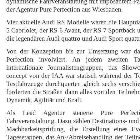
dynamische Fahrveranstaltung mit imposantem Pa
Tour
der Agentur Pure Perfection aus Wiesbaden.
2013“
Vier aktuelle Audi RS Modelle waren die Hauptdar
5 Cabriolet, der RS 6 Avant, der RS 7 Sportback
die legendären Audi quattro und Audi Sport quatt
Von der Konzeption bis zur Umsetzung war d
Perfection involviert. An jedem zweiten 
internationale Journalistengruppen, das Show
concept von der IAA war statisch während der 
Testfahrzeuge durchquerten gleich sechs verschi
forderten die Straßen dann alles von den Teilne
Dynamik, Agilität und Kraft.
Als Lead Agentur steuerte Pure Perfect
Fahrveranstaltung. Dazu zählen Destinations- und
Machbarkeitsprüfung, die Erstellung eines Ev
Tagesetappen, das An-/Abreisehandling der Teiln