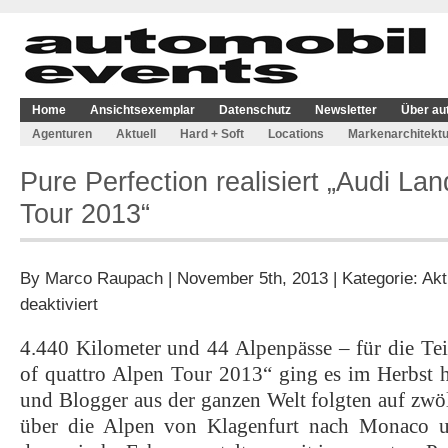
Home
Ansichtsexemplar
Datenschutz
Newsletter
Über au
Agenturen
Aktuell
Hard + Soft
Locations
Markenarchitektu
Pure Perfection realisiert „Audi Lan
Tour 2013“
By
Marco Raupach
| November 5th, 2013 | Kategorie:
Akt
für
deaktiviert
Pure
Perfection
4.440 Kilometer und 44 Alpenpässe – für die T
realisiert
of quattro Alpen Tour 2013“ ging es im Herbst h
„Audi
Land
und Blogger aus der ganzen Welt folgten auf zwö
of
über die Alpen von Klagenfurt nach Monaco u
quattro
Alpen