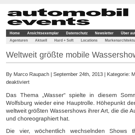
Home
Ansichtsexemplar
Datenschutz
Newsletter
Über au
Agenturen
Aktuell
Hard + Soft
Locations
Markenarchitektu
Weltweit größte mobile Wassershow
By
Marco Raupach
| September 24th, 2013 | Kategorie:
M
für
deaktiviert
Weltweit
größte
Das Thema „Wasser“ spielte in diesem Somme
mobile
Wolfsburg wieder eine Hauptrolle. Höhepunkt de
Wassershow
in
weltweit größten Wassershows ihrer Art, die die Au
der
und choreographiert hat.
Autostadt
Die vier, wöchentlich wechselnden Shows th