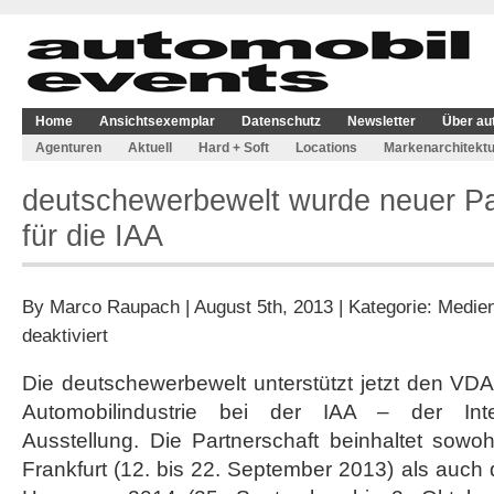
Home
Ansichtsexemplar
Datenschutz
Newsletter
Über au
Agenturen
Aktuell
Hard + Soft
Locations
Markenarchitektu
deutschewerbewelt wurde neuer P
für die IAA
By
Marco Raupach
| August 5th, 2013 | Kategorie:
Medien
für
deaktiviert
deutschewerbewelt
wurde
Die deutschewerbewelt unterstützt jetzt den VD
neuer
Automobilindustrie bei der IAA – der Inter
Partner
des
Ausstellung. Die Partnerschaft beinhaltet sow
VDA
Frankfurt (12. bis 22. September 2013) als auch 
für
die