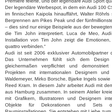
Premiere feierte, und der legendäre Audi Sport qu
Der legendäre Werbespot, in dem ein Audi 100 C
im finnischen Kaipola hinauffährt, Walter Röhrls
Bergrennen am Pikes Peak und der fünfmillionste 
– dies sind nur einige Beispiele aus der bewegte
die Tim John interpretiert. Luca de Meo, Audi 
Installation von Tim John zeigt die Emotionen
quattro verbinden.“
Audi ist seit 2006 exklusiver Automobilpartner
Das Unternehmen fühlt sich dem Design 
gleichermaßen verpflichtet und demonstrier
Projekten mit internationalen Designern und 
Waldemeyer, Mirko Borsche, Bjarke Ingels sowi
Reed Kram. In diesem Jahr arbeitet Audi mit d
aus Hamburg zusammen. In seinem Atelier kreie
mit Grafikern, Illustratoren und Designern inte
Objekte für Dekorationen und Sets o
Rauminstallationen. Sie entstehen mit Liebe zum