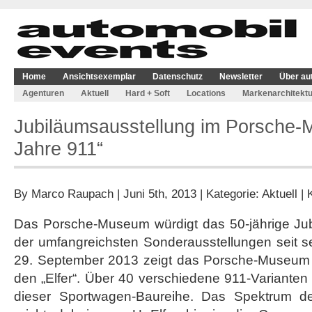
Home
Ansichtsexemplar
Datenschutz
Newsletter
Über au
Agenturen
Aktuell
Hard + Soft
Locations
Markenarchitektu
Jubiläumsausstellung im Porsche-M
Jahre 911“
By
Marco Raupach
| Juni 5th, 2013 | Kategorie:
Aktuell
|
Das Porsche-Museum würdigt das 50-jährige Jub
der umfangreichsten Sonderausstellungen seit s
29. September 2013 zeigt das Porsche-Museum 
den „Elfer“. Über 40 verschiedene 911-Varianten
dieser Sportwagen-Baureihe. Das Spektrum d