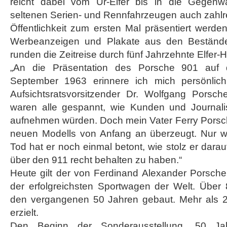
reicht dabei vom Ur-Elfer bis in die Gegen
seltenen Serien- und Rennfahrzeugen auch zahlre
Öffentlichkeit zum ersten Mal präsentiert werden
Werbeanzeigen und Plakate aus den Bestände
runden die Zeitreise durch fünf Jahrzehnte Elfer-Hi
„An die Präsentation des Porsche 901 auf d
September 1963 erinnere ich mich persönlich 
Aufsichtsratsvorsitzender Dr. Wolfgang Porsch
waren alle gespannt, wie Kunden und Journa
aufnehmen würden. Doch mein Vater Ferry Pors
neuen Modells von Anfang an überzeugt. Nur w
Tod hat er noch einmal betont, wie stolz er darau
über den 911 recht behalten zu haben.“
Heute gilt der von Ferdinand Alexander Porsche 
der erfolgreichsten Sportwagen der Welt. Über 
den vergangenen 50 Jahren gebaut. Mehr als 2
erzielt.
Den Beginn der Sonderausstellung „50 Jah