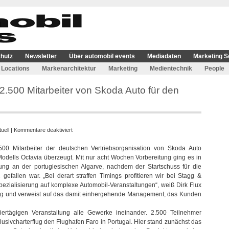
hutz
Newsletter
Über automobil events
Mediadaten
Marketing S
Locations
Markenarchitektur
Marketing
Medientechnik
People
2.500 Mitarbeiter von Skoda Auto für den
für
uell
|
Kommentare deaktiviert
Stagg
500 Mitarbeiter der deutschen Vertriebsorganisation von Skoda Auto
&
dells Octavia überzeugt. Mit nur acht Wochen Vorbereitung ging es in
Friends
ng an der portugiesischen Algarve, nachdem der Startschuss für die
begeisterte
efallen war. „Bei derart straffen Timings profitieren wir bei Stagg &
2.500
ezialisierung auf komplexe Automobil-Veranstaltungen“, weiß Dirk Flux
Mitarbeiter
rung und verweist auf das damit einhergehende Management, das Kunden
von
Skoda
iertägigen Veranstaltung alle Gewerke ineinander. 2.500 Teilnehmer
Auto
klusivcharterflug den Flughafen Faro in Portugal. Hier stand zunächst das
für