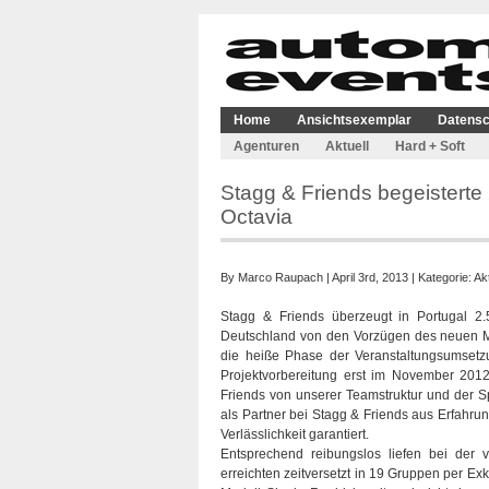
Home
Ansichtsexemplar
Datensc
Agenturen
Aktuell
Hard + Soft
Stagg & Friends begeisterte 
Octavia
By
Marco Raupach
| April 3rd, 2013 | Kategorie:
Akt
Stagg & Friends überzeugt in Portugal 2.
Deutschland von den Vorzügen des neuen Mo
die heiße Phase der Veranstaltungsumsetzu
Projektvorbereitung erst im November 2012 g
Friends von unserer Teamstruktur und der Sp
als Partner bei Stagg & Friends aus Erfah
Verlässlichkeit garantiert.
Entsprechend reibungslos liefen bei der v
erreichten zeitversetzt in 19 Gruppen per Ex