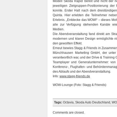
Modell Skoda Rapid bereit und nicht der 
jeweiligen Zielgruppen-Positionierung der
konnte. Erster Halt nach dem dreistündigen
Quinta. Hier erlebten die Teilnehmer neb
Erlebnis. „Entdecke das WOW!“ – dieses Mott
alle zur Verfügung stehenden Kanäle wie
Medien.
Die Abendveranstaltung fand direkt am Str
modernen und klaren Design ermöglichte nic
den gewollten Effekt.
Erneut bewies Stagg & Friends in Zusammen
Münchhausen Marketing GmbH, der unter 
verantwortlich war, und der Drive & Training
Teamplayer und Generalunternehmer: von de
Konferenz-, Flughafen- und Behördenmanag
des Ablaufs und der Abendveranstaltung.
Info:
www.stagg-friends.de
WOW-Lounge (Foto: Stagg & Friends)
Tags:
Octavia
,
Skoda Auto Deutschland
,
WO
Comments are closed.