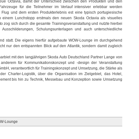
neue Octavia, damit der Unterschied zwischen den Produkten und den
den
 Fahrzeuge für die Teilnehmer im Verlauf intensiver erlebbar werden
Octavia
 Flug und dem ersten Produkterlebnis est eine typisch portugiesische
en einem Lunchstopp erstmals den neuen Skoda Octavia als visuelles
o zog sich durch die gesamte Trainingsveranstaltung und nutzte hierbei
 Ausschilderungen, Schulungsunterlagen und auch unterschiedliche
and statt. Die eigens hierfür aufgebaute WOW-Lounge im durchgehend
ht nur den entspannten Blick auf den Atlantik, sondern damit zugleich
arbiet mit den langjährigen Skoda Auto Deutschland Partner Lange von
anderem für Kommunikationskonzept und -design der Veranstaltung
 GmbH, verantwortlich für Trainingskonzept und Umsetzung, die Stärke als
r Charter-Logistik, über die Organisation im Zielgebiet, das Hotel,
ement bis hin zu Technik, Messebau und Konzeption sowie Umsetzung
W-Lounge