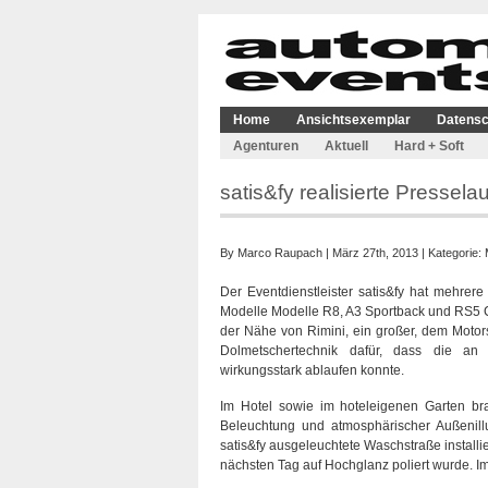
Home
Ansichtsexemplar
Datensc
Agenturen
Aktuell
Hard + Soft
satis&fy realisierte Presse
By
Marco Raupach
| März 27th, 2013 | Kategorie:
Der Eventdienstleister satis&fy hat mehrere
Modelle Modelle R8, A3 Sportback und RS5 Ca
der Nähe von Rimini, ein großer, dem Motors
Dolmetschertechnik dafür, dass die an 
wirkungsstark ablaufen konnte.
Im Hotel sowie im hoteleigenen Garten bra
Beleuchtung und atmosphärischer Außenill
satis&fy ausgeleuchtete Waschstraße installi
nächsten Tag auf Hochglanz poliert wurde. Im