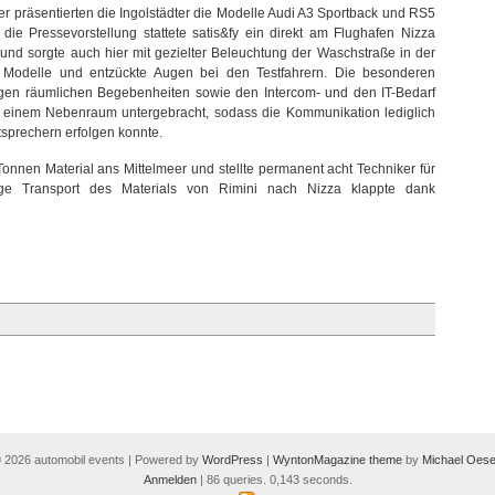
 präsentierten die Ingolstädter die Modelle Audi A3 Sportback und RS5
die Pressevorstellung stattete satis&fy ein direkt am Flughafen Nizza
s und sorgte auch hier mit gezielter Beleuchtung der Waschstraße in der
i Modelle und entzückte Augen bei den Testfahrern. Die besonderen
igen räumlichen Begebenheiten sowie den Intercom- und den IT-Bedarf
in einem Nebenraum untergebracht, sodass die Kommunikation lediglich
sprechern erfolgen konnte.
onnen Material ans Mittelmeer und stellte permanent acht Techniker für
dige Transport des Materials von Rimini nach Nizza klappte dank
 2026 automobil events | Powered by
WordPress
|
WyntonMagazine theme
by
Michael Oese
Anmelden
| 86 queries. 0,143 seconds.