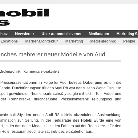
hutz
Newsletter
Über automobil events
Mediadaten
Marketing S
Locations
Markenarchitektur
Marketing
Medientechnik
People
launches mehrerer neuer Modelle von Audi
für
Medientechnik
|
Kommentare deaktiviert
satis&fy
 Pressepräsentationen in Folge für Audi betreut. Dabei ging es um die
realisierte
brio. Durchführungsort für den Audi R8 war der Misano World Circuit in
Presselaunches
port gewidmeter Themenpark. satis&fy sorgte mit Licht, Ton, Video und
mehrerer
der Rennstrecke durchgeführte Pressekonferenz reibungslos und
neuer
Modelle
von
chte satis&fy den neuen Audi R8 mittels akzentuierter Ausleuchtung,
Audi
umination zur Geltung. In der Tiefgarage des Hotels wurde eine von
ert, in der das neue Modell nach den Fahrten auf der Rennstrecke für den
 Hotelrestaurant leuchtete satis&fy gezielt Zubehör aus.