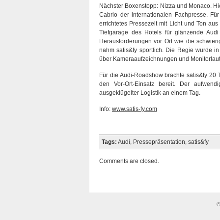
Nächster Boxenstopp: Nizza und Monaco. Hier
Cabrio der internationalen Fachpresse. Für 
errichtetes Pressezelt mit Licht und Ton au
Tiefgarage des Hotels für glänzende Aud
Herausforderungen vor Ort wie die schwier
nahm satis&fy sportlich. Die Regie wurde 
über Kameraaufzeichnungen und Monitorlaut
Für die Audi-Roadshow brachte satis&fy 20 T
den Vor-Ort-Einsatz bereit. Der aufwen
ausgeklügelter Logistik an einem Tag.
Info:
www.satis-fy.com
Tags:
Audi
,
Pressepräsentation
,
satis&fy
Comments are closed.
©