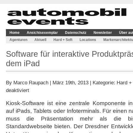
Home
Ansichtsexemplar
Datenschutz
Newsletter
Über au
Agenturen
Aktuell
Hard + Soft
Locations
Markenarchitektu
Software für interaktive Produktprä
dem iPad
By
Marco Raupach
| März 19th, 2013 | Kategorie:
Hard + 
für
deaktiviert
Software
für
Kiosk-Software ist eine zentrale Komponente i
interaktive
auf iPads, Tablets oder Infoterminals. Für einen n
Produktpräsentationen
auf
muss die Präsentation mehr als die bis
dem
Standardwebseite bieten. Der Dresdner Entwickl
iPad