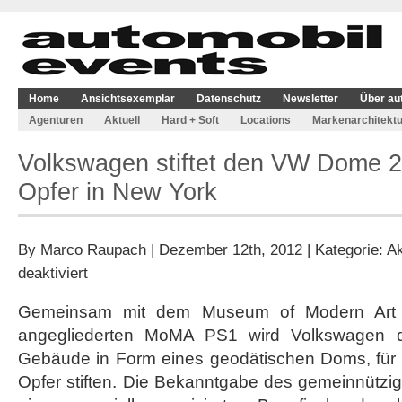
Home
Ansichtsexemplar
Datenschutz
Newsletter
Über au
Agenturen
Aktuell
Hard + Soft
Locations
Markenarchitektu
Volkswagen stiftet den VW Dome 2 
Opfer in New York
By
Marco Raupach
| Dezember 12th, 2012 | Kategorie:
Ak
für
deaktiviert
Volkswagen
stiftet
Gemeinsam mit dem Museum of Modern Art
den
angegliederten MoMA PS1 wird Volkswagen 
VW
Dome
Gebäude in Form eines geodätischen Doms, für 
2
Opfer stiften. Die Bekanntgabe des gemeinnützige
für
Hurrikan-