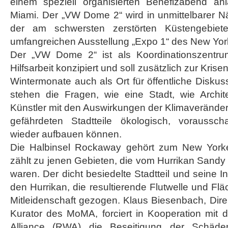
einem speziell organisierten Benefizabend anl
Opfer
Miami. Der „VW Dome 2“ wird in unmittelbarer Näh
in
New
der am schwersten zerstörten Küstengebiete
York
umfangreichen Ausstellung „Expo 1“ des New Yor
Der „VW Dome 2“ ist als Koordinationszentrum
Hilfsarbeit konzipiert und soll zusätzlich zur Kri
Wintermonate auch als Ort für öffentliche Disku
stehen die Fragen, wie eine Stadt, wie Archit
Künstler mit den Auswirkungen der Klimaveränd
gefährdeten Stadtteile ökologisch, voraussch
wieder aufbauen können.
Die Halbinsel Rockaway gehört zum New Yorke
zählt zu jenen Gebieten, die vom Hurrikan Sandy
waren. Der dicht besiedelte Stadtteil und seine I
den Hurrikan, die resultierende Flutwelle und Fl
Mitleidenschaft gezogen. Klaus Biesenbach, Di
Kurator des MoMA, forciert in Kooperation mit 
Alliance (RWA) die Beseitigung der Schäd