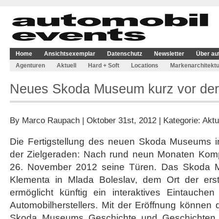
Home
Ansichtsexemplar
Datenschutz
Newsletter
Über au
Agenturen
Aktuell
Hard + Soft
Locations
Markenarchitektu
Neues Skoda Museum kurz vor der
By
Marco Raupach
| Oktober 31st, 2012 | Kategorie:
Aktu
Die Fertigstellung des neuen Skoda Museums in
der Zielgeraden: Nach rund neun Monaten Komp
26. November 2012 seine Türen. Das Skoda 
Klementa in Mlada Boleslav, dem Ort der ers
ermöglicht künftig ein interaktives Eintauche
Automobilherstellers. Mit der Eröffnung können
Skoda Museums Geschichte und Geschichten d