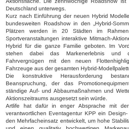
Aktionsfläche. Die zehnwöchige Roadshow ist 
Hybrid“
Deutschland unterwegs.
Kurz nach Einführung der neuen Hybrid Modelle 
bundesweiten Roadshow in den „Hybrid-Somme
Plätzen werden in 20 Städten im Rahmen
Sportveranstaltungen interaktive Mitmach-Akt
Hybrid für die ganze Familie geboten. Im Vo
stehen dabei das Markenerlebnis und da
Fahrvergnügen mit den neuen Flottenhighli
Fahrzeuge aus der gesamten Hybrid-Modellpalette 
Die konstruktive Herausforderung bes
Beanspruchung, der das Promotionequipmen
ständige Auf- und Abbaumaßnahmen und Wette
Aktionszeitraums ausgesetzt sein würde.
Artlife hat dafür in enger Absprache mit der
verantwortlichen Eventagentur KPP ein Design- 
den Mehrfacheinsatz entwickelt, um hohe Stabilit
und einen qualitativ hochwertigen Markenauf