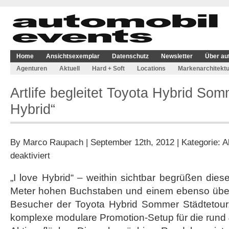
Home
Ansichtsexemplar
Datenschutz
Newsletter
Über au
Agenturen
Aktuell
Hard + Soft
Locations
Markenarchitektu
Artlife begleitet Toyota Hybrid Som
Hybrid“
By
Marco Raupach
| September 12th, 2012 | Kategorie:
A
für
deaktiviert
Artlife
begleitet
„I love Hybrid“ – weithin sichtbar begrüßen dies
Toyota
Meter hohen Buchstaben und einem ebenso über
Hybrid
Sommer
Besucher der Toyota Hybrid Sommer Städtetour. 
Tour
komplexe modulare Promotion-Setup für die rund
„I
love