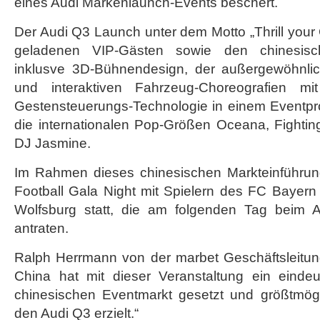
eines Audi Markenlaunch-Events beschert.
um
Der Audi Q3 Launch unter dem Motto „Thrill your 
geladenen VIP-Gästen sowie den chinesisch
inklusve 3D-Bühnendesign, der außergewöhnli
und interaktiven Fahrzeug-Choreografien mi
Gestensteuerungs-Technologie in einem Eventpro
die internationalen Pop-Größen Oceana, Fightin
DJ Jasmine.
Im Rahmen dieses chinesischen Markteinführun
Football Gala Night mit Spielern des FC Baye
Wolfsburg statt, die am folgenden Tag beim 
antraten.
Ralph Herrmann von der marbet Geschäftsleitun
China hat mit dieser Veranstaltung ein einde
chinesischen Eventmarkt gesetzt und größtmög
den Audi Q3 erzielt.“