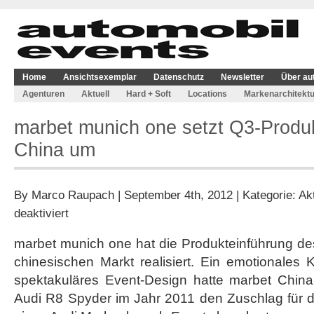
Home
Ansichtsexemplar
Datenschutz
Newsletter
Über au
Agenturen
Aktuell
Hard + Soft
Locations
Markenarchitektu
marbet munich one setzt Q3-Produk
China um
By
Marco Raupach
| September 4th, 2012 | Kategorie:
Akt
für
deaktiviert
marbet
munich
marbet munich one hat die Produkteinführung de
one
chinesischen Markt realisiert. Ein emotionales 
setzt
Q3-
spektakuläres Event-Design hatte marbet Chi
Produkteinführung
Audi R8 Spyder im Jahr 2011 den Zuschlag für 
in
China