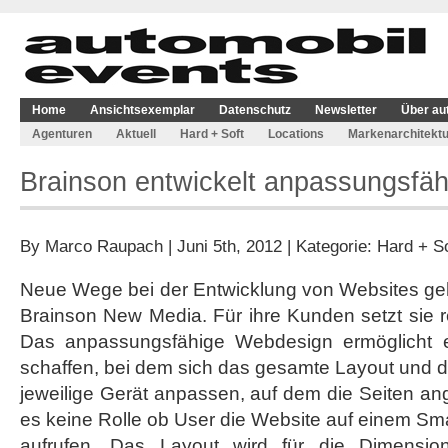
Home
Ansichtsexemplar
Datenschutz
Newsletter
Über au
Agenturen
Aktuell
Hard + Soft
Locations
Markenarchitektu
Brainson entwickelt anpassungsfä
By
Marco Raupach
| Juni 5th, 2012 | Kategorie:
Hard + So
Neue Wege bei der Entwicklung von Websites geh
Brainson New Media. Für ihre Kunden setzt sie 
Das anpassungsfähige Webdesign ermöglicht es
schaffen, bei dem sich das gesamte Layout und die
jeweilige Gerät anpassen, auf dem die Seiten ang
es keine Rolle ob User die Website auf einem Sm
aufrufen. Das Layout wird für die Dimensio