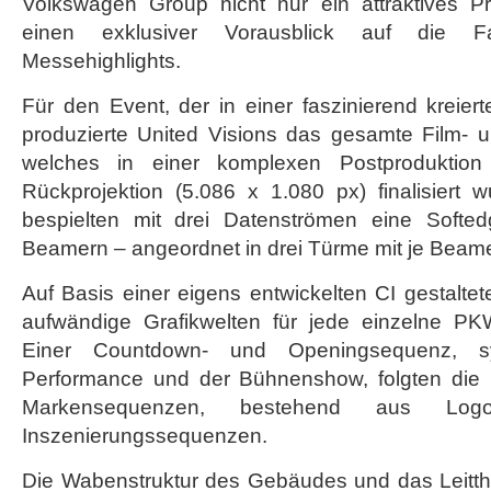
Volkswagen Group nicht nur ein attraktives 
Peking
einen exklusiver Vorausblick auf die F
Messehighlights.
Für den Event, der in einer faszinierend kreiert
produzierte United Visions das gesamte Film- u
welches in einer komplexen Postproduktion 
Rückprojektion (5.086 x 1.080 px) finalisiert 
bespielten mit drei Datenströmen eine Softed
Beamern – angeordnet in drei Türme mit je Beam
Auf Basis einer eigens entwickelten CI gestaltet
aufwändige Grafikwelten für jede einzelne P
Einer Countdown- und Openingsequenz, syn
Performance und der Bühnenshow, folgten die 
Markensequenzen, bestehend aus Log
Inszenierungssequenzen.
Die Wabenstruktur des Gebäudes und das Leitt