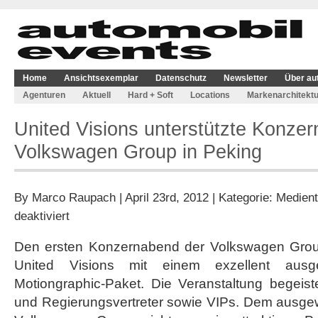
Home
Ansichtsexemplar
Datenschutz
Newsletter
Über au
Agenturen
Aktuell
Hard + Soft
Locations
Markenarchitektu
United Visions unterstützte Konze
Volkswagen Group in Peking
By
Marco Raupach
| April 23rd, 2012 | Kategorie:
Medient
für
deaktiviert
United
Visions
Den ersten Konzernabend der Volkswagen Group
unterstützte
United Visions mit einem exzellent ausge
Konzernabend
der
Motiongraphic-Paket. Die Veranstaltung begeist
Volkswagen
und Regierungsvertreter sowie VIPs. Dem ausgew
Group
in