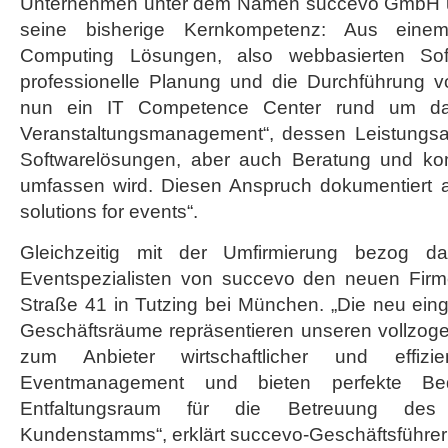
Unternehmen unter dem Namen succevo GmbH un
succevo
seine bisherige Kernkompetenz: Aus eine
Computing Lösungen, also webbasierten Soft
professionelle Planung und die Durchführung v
nun ein IT Competence Center rund um d
Veranstaltungsmanagement“, dessen Leistungsan
Softwarelösungen, aber auch Beratung und kom
umfassen wird. Diesen Anspruch dokumentiert 
solutions for events“.
Gleichzeitig mit der Umfirmierung bezog 
Eventspezialisten von succevo den neuen Firme
Straße 41 in Tutzing bei München. „Die neu ein
Geschäftsräume repräsentieren unseren vollzoge
zum Anbieter wirtschaftlicher und effizi
Eventmanagement und bieten perfekte Be
Entfaltungsraum für die Betreuung des
Kundenstamms“, erklärt succevo-Geschäftsführer