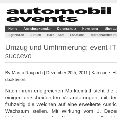
Home
Ansichtsexemplar
Datenschutz
Newsletter
Über au
Agenturen
Aktuell
Hard + Soft
Locations
Markenarchitektu
Umzug und Umfirmierung: event-IT-
succevo
By
Marco Raupach
| Dezember 20th, 2011 | Kategorie:
Ha
für
deaktiviert
Umzug
und
Nach ihrem erfolgreichen Markteintritt steht die
Umfirmierung:
einigen entscheidenden Veränderungen, mit den
event-
IT-
frühzeitig die Weichen auf eine erweiterte Ausri
store
Wachstum stellen. Mit Wirkung vom 1. Dezem
wird
zu