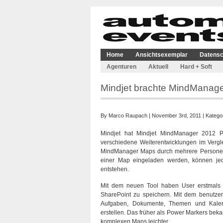
Home
Ansichtsexemplar
Datensc
Agenturen
Aktuell
Hard + Soft
Mindjet brachte MindManage
By
Marco Raupach
| November 3rd, 2011 | Katego
Mindjet hat Mindjet MindManager 2012 Pr
verschiedene Weiterentwicklungen im Vergl
MindManager Maps durch mehrere Personen
einer Map eingeladen werden, können jed
entstehen.
Mit dem neuen Tool haben User erstmals die
SharePoint zu speichern. Mit dem benutzer
Aufgaben, Dokumente, Themen und Kalende
erstellen. Das früher als Power Markers beka
komplexen Maps leichter.