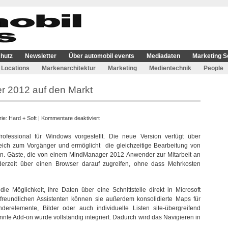
hutz
Newsletter
Über automobil events
Mediadaten
Marketing S
Locations
Markenarchitektur
Marketing
Medientechnik
People
r 2012 auf den Markt
für
rie:
Hard + Soft
|
Kommentare deaktiviert
Mindjet
ofessional für Windows vorgestellt. Die neue Version verfügt über
brachte
eich zum Vorgänger und ermöglicht die gleichzeitige Bearbeitung von
MindManager
. Gäste, die von einem MindManager 2012 Anwender zur Mitarbeit an
2012
erzeit über einen Browser darauf zugreifen, ohne dass Mehrkosten
auf
den
Markt
 Möglichkeit, ihre Daten über eine Schnittstelle direkt in Microsoft
freundlichen Assistenten können sie außerdem konsolidierte Maps für
relemente, Bilder oder auch individuelle Listen site-übergreifend
nnte Add-on wurde vollständig integriert. Dadurch wird das Navigieren in