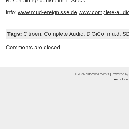
Beschallungspunkte im 1. Stock.
Info:
www.mud-ereignisse.de
www.complete-audi
Tags:
Citroen
,
Complete Audio
,
DiGiCo
,
mu:d
,
S
Comments are closed.
© 2026 automobil events | Powered b
Anmelden