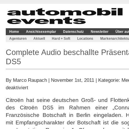
Home
Ansichtsexemplar
Datenschutz
Newsletter
Über au
Agenturen
Aktuell
Hard + Soft
Locations
Markenarchitektu
Complete Audio beschallte Präsent
DS5
By
Marco Raupach
| November 1st, 2011 | Kategorie:
Med
für
deaktiviert
Complete
Audio
Citroën hat seine deutschen Groß- und Flotten
beschallte
des Citroën DS5 im Rahmen einer „Connai
Präsentation
des
Französische Botschaft in Berlin eingeladen. 
Citroën
mit Empfangscharakter der Botschaft ist die so
DS5