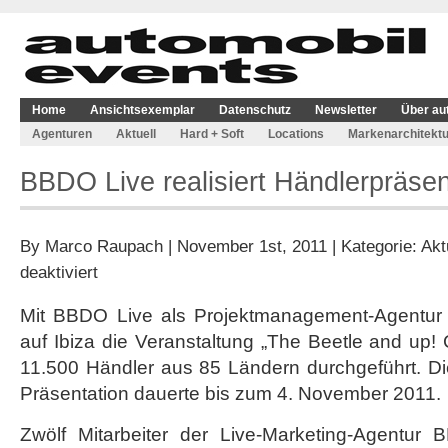
Home
Ansichtsexemplar
Datenschutz
Newsletter
Über au
Agenturen
Aktuell
Hard + Soft
Locations
Markenarchitektu
BBDO Live realisiert Händlerpräsent
By
Marco Raupach
| November 1st, 2011 | Kategorie:
Akt
für
deaktiviert
BBDO
Live
Mit BBDO Live als Projektmanagement-Agentur
realisiert
auf Ibiza die Veranstaltung „The Beetle and up! 
Händlerpräsentation
auf
11.500 Händler aus 85 Ländern durchgeführt. Die
Ibiza
Präsentation dauerte bis zum 4. November 2011.
Zwölf Mitarbeiter der Live-Marketing-Agentur 