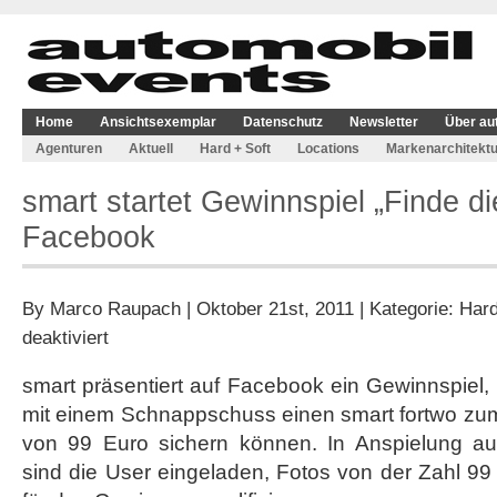
Home
Ansichtsexemplar
Datenschutz
Newsletter
Über au
Agenturen
Aktuell
Hard + Soft
Locations
Markenarchitektu
smart startet Gewinnspiel „Finde di
Facebook
By
Marco Raupach
| Oktober 21st, 2011 | Kategorie:
Hard
für
deaktiviert
smart
startet
smart präsentiert auf Facebook ein Gewinnspiel,
Gewinnspiel
mit einem Schnappschuss einen smart fortwo z
„Finde
die
von 99 Euro sichern können. In Anspielung auf 
99“
sind die User eingeladen, Fotos von der Zahl 99 
auf
Facebook