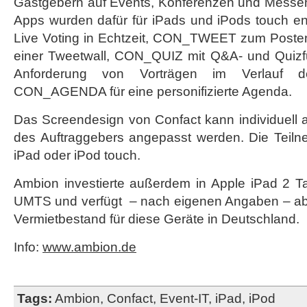
Gastgebern auf Events, Konferenzen und Messen
Confact
Apps wurden dafür für iPads und iPods touch e
Live Voting in Echtzeit, CON_TWEET zum Posten 
einer Tweetwall, CON_QUIZ mit Q&A- und Quiz
Anforderung von Vorträgen im Verlauf d
CON_AGENDA für eine personifizierte Agenda.
Das Screendesign von Confact kann individuell 
des Auftraggebers angepasst werden. Die Teiln
iPad oder iPod touch.
Ambion investierte außerdem in Apple iPad 2 T
UMTS und verfügt – nach eigenen Angaben – ab 
Vermietbestand für diese Geräte in Deutschland.
Info:
www.ambion.de
Tags:
Ambion
,
Confact
,
Event-IT
,
iPad
,
iPod