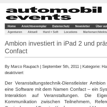
Home
Ansichtsexemplar
Datenschutz
Newsletter
Über au
Agenturen
Aktuell
Hard + Soft
Locations
Markenarchitektu
Ambion investiert in iPad 2 und prä
Confact
By
Marco Raupach
| September 5th, 2011 | Kategorie:
Ha
für
deaktiviert
Ambion
investiert
Der Veranstaltungstechnik-Dienstleister Ambion
in
eine Software mit dem Namen Confact – ein Syst
iPad
2
Interaktion auf Veranstaltungen. Die Eige
und
Kommunikation zwischen Teilnehmern, Refere
präsentiert
Software