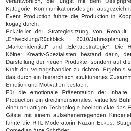
verantwortlich, die jüngst mit dem Designpr
Kategorie Kommunikationsdesign ausgezeich
Event Production führte die Produktion in Koop
kogag durch.
Eckpfeiler der Strategiesitzung von Renaul
„Entwicklung/Rückblick 2010/Jahresplanun
„Markenidentität“ und „Elektrostrategie“. Die 
Kölner Kreativ-Spezialisten bestand darin, d
Darstellung der neuen Produkte, sondern auf die 
Kraft der Vertragshändler zu richten. Ergebnis w
das durch ein hierarchisch strukturiertes Zusamm
Emotion und Motivation bestach.
Für die emotionale Präsentation der Inhalte
Production ein dreidimensionales, virtuelles Büh
einer neuartigen Technologie beeindruckte das 
Gäste mit einem aufsehenerregenden Kinoerle
führte die RTL-Moderatorin Nazan Eckes, Star
Comedian Atze Schröder.