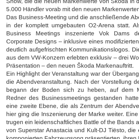
Show, die die neuen Markenwerte von Škoda in d
5.000 Händler vorab mit den neuen Markenwerten
Das Business-Meeting und die anschließende Ab
in der komplett umgebauten O2-Arena statt. A
Business Meetings inszenierte Vok Dams 
Corporate Designs – inklusive eines modifiziert
deutlich aufgefrischten Kommunikationslogos. D
aus dem VW-Konzern erlebten exklusiv – drei Woc
Präsentation – den neuen Škoda Markenauftritt.
Ein Highlight der Veranstaltung war der Übergan
die Abendveranstaltung. Nach der Vorstellung d
begann der Boden sich zu heben, auf dem M
Redner des Businessmeetings gestanden hatten
eine zweite Ebene, die als Zentrum der Abendve
hier ging die Inszenierung der Marke weiter. Ein
trugen ein leidenschaftliches Battle of the Bands a
von Superstar Anastacia und Kult-DJ Tiësto, die 
komponierten Fahrzeugsong präsentierten, ihren