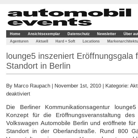
Home
Ansichtsexemplar
Datenschutz
Newsletter
Über au
Agenturen
Aktuell
Hard + Soft
Locations
Markenarchitektu
lounge5 inszeniert Eröffnungsgala
Standort in Berlin
By
Marco Raupach
| November 1st, 2010 | Kategorie:
Akt
für
deaktiviert
lounge5
inszeniert
Die Berliner Kommunikationsagentur lounge5
Eröffnungsgala
Konzept für die Eröffnungsveranstaltung de
für
Volkswagen
Volkswagen Automobile Berlin und eröffnete f
Standort
Standort in der Oberlandstraße. Rund 800 Gä
in
Berlin