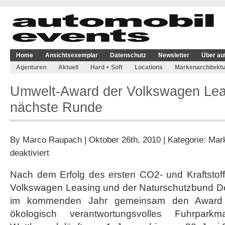
Home
Ansichtsexemplar
Datenschutz
Newsletter
Über au
Agenturen
Aktuell
Hard + Soft
Locations
Markenarchitektu
Umwelt-Award der Volkswagen Leas
nächste Runde
By
Marco Raupach
| Oktober 26th, 2010 | Kategorie:
Mark
für
deaktiviert
Umwelt-
Award
Nach dem Erfolg des ersten CO2- und Kraftstof
der
Volkswagen Leasing und der Naturschutzbund D
Volkswagen
Leasing
im kommenden Jahr gemeinsam den Award „D
geht
ökologisch verantwortungsvolles Fuhrpar
in
die