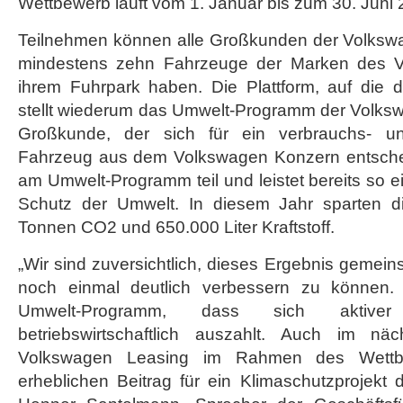
Wettbewerb läuft vom 1. Januar bis zum 30. Juni
nächste
Runde
Teilnehmen können alle Großkunden der Volksw
mindestens zehn Fahrzeuge der Marken des V
ihrem Fuhrpark haben. Die Plattform, auf die d
stellt wiederum das Umwelt-Programm der Volksw
Großkunde, der sich für ein verbrauchs- un
Fahrzeug aus dem Volkswagen Konzern entschei
am Umwelt-Programm teil und leistet bereits so e
Schutz der Umwelt. In diesem Jahr sparten d
Tonnen CO2 und 650.000 Liter Kraftstoff.
„Wir sind zuversichtlich, dieses Ergebnis geme
noch einmal deutlich verbessern zu können. S
Umwelt-Programm, dass sich aktiver
betriebswirtschaftlich auszahlt. Auch im näc
Volkswagen Leasing im Rahmen des Wettb
erheblichen Beitrag für ein Klimaschutzprojekt 