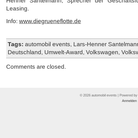
Henner Santelmann, Sprecher der Geschäftsf
Leasing.
Info:
www.diegrueneflotte.de
Tags:
automobil events
,
Lars-Henner Santelman
Deutschland
,
Umwelt-Award
,
Volkswagen
,
Volks
Comments are closed.
© 2026 automobil events | Powered b
Anmelden