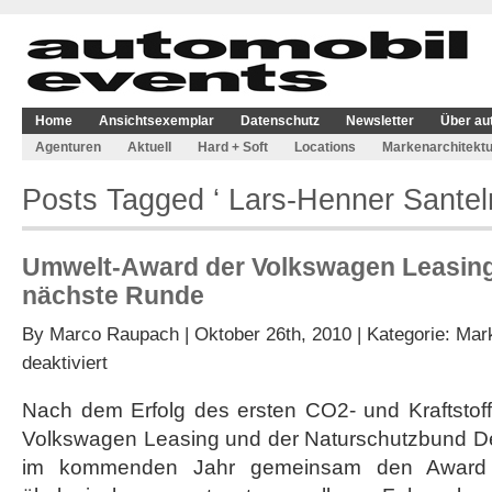
Home
Ansichtsexemplar
Datenschutz
Newsletter
Über au
Agenturen
Aktuell
Hard + Soft
Locations
Markenarchitektu
Posts Tagged ‘ Lars-Henner Santel
Umwelt-Award der Volkswagen Leasing 
nächste Runde
By
Marco Raupach
| Oktober 26th, 2010 | Kategorie:
Mark
für
deaktiviert
Umwelt-
Award
Nach dem Erfolg des ersten CO2- und Kraftstof
der
Volkswagen Leasing und der Naturschutzbund D
Volkswagen
Leasing
im kommenden Jahr gemeinsam den Award „D
geht