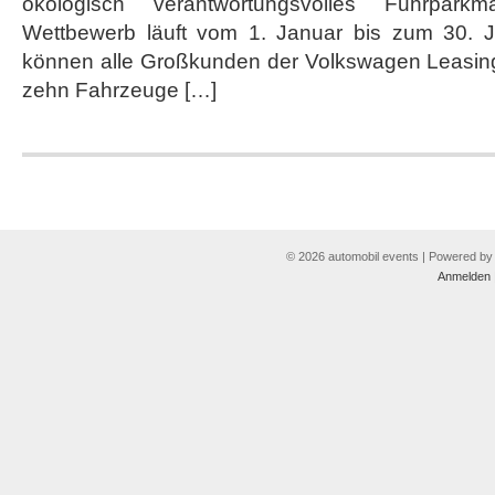
ökologisch verantwortungsvolles Fuhrpar
in
die
Wettbewerb läuft vom 1. Januar bis zum 30.
nächste
können alle Großkunden der Volkswagen Leasin
Runde
zehn Fahrzeuge […]
© 2026 automobil events | Powered b
Anmelden