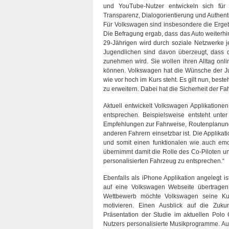
und YouTube-Nutzer entwickeln sich für
Transparenz, Dialogorientierung und Authenti
Für Volkswagen sind insbesondere die Erge
Die Befragung ergab, dass das Auto weiterhin 
29-Jährigen wird durch soziale Netzwerke je
Jugendlichen sind davon überzeugt, dass
zunehmen wird. Sie wollen ihren Alltag onli
können. Volkswagen hat die Wünsche der Jug
wie vor hoch im Kurs steht. Es gilt nun, bes
zu erweitern. Dabei hat die Sicherheit der Fahr
Aktuell entwickelt Volkswagen Applikation
entsprechen. Beispielsweise entsteht unter 
Empfehlungen zur Fahrweise, Routenplanung
anderen Fahrern einsetzbar ist. Die Applika
und somit einen funktionalen wie auch emot
übernimmt damit die Rolle des Co-Piloten 
personalisierten Fahrzeug zu entsprechen.“
Ebenfalls als iPhone Applikation angelegt 
auf eine Volkswagen Webseite übertragen 
Wettbewerb möchte Volkswagen seine Kun
motivieren. Einen Ausblick auf die Zuku
Präsentation der Studie im aktuellen Polo
Nutzers personalisierte Musikprogramme. A