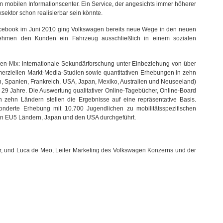
 mobilen Informationscenter. Ein Service, der angesichts immer höherer
ektor schon realisierbar sein könnte.
Facebook im Juni 2010 ging Volkswagen bereits neue Wege in den neuen
nehmen den Kunden ein Fahrzeug ausschließlich in einem sozialen
den-Mix: internationale Sekundärforschung unter Einbeziehung von über
rziellen Markt-Media-Studien sowie quantitativen Erhebungen in zehn
en, Spanien, Frankreich, USA, Japan, Mexiko, Australien und Neuseeland)
s 29 Jahre. Die Auswertung qualitativer Online-Tagebücher, Online-Board
 zehn Ländern stellen die Ergebnisse auf eine repräsentative Basis.
onderte Erhebung mit 10.700 Jugendlichen zu mobilitätsspezifischen
den EU5 Ländern, Japan und den USA durchgeführt.
r, und Luca de Meo, Leiter Marketing des Volkswagen Konzerns und der