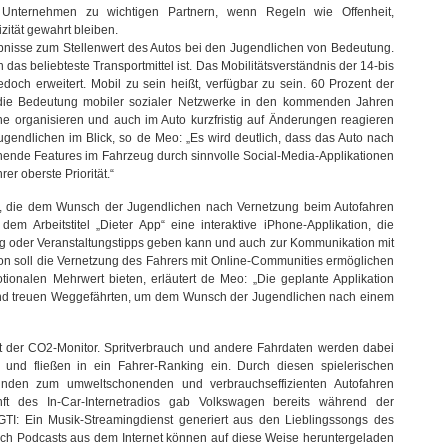
 Unternehmen zu wichtigen Partnern, wenn Regeln wie Offenheit,
zität gewahrt bleiben.
bnisse zum Stellenwert des Autos bei den Jugendlichen von Bedeutung.
das beliebteste Transportmittel ist. Das Mobilitätsverständnis der 14-bis
doch erweitert. Mobil zu sein heißt, verfügbar zu sein. 60 Prozent der
 die Bedeutung mobiler sozialer Netzwerke in den kommenden Jahren
ne organisieren und auch im Auto kurzfristig auf Änderungen reagieren
endlichen im Blick, so de Meo: „Es wird deutlich, dass das Auto nach
tehende Features im Fahrzeug durch sinnvolle Social-Media-Applikationen
er oberste Priorität.“
en, die dem Wunsch der Jugendlichen nach Vernetzung beim Autofahren
dem Arbeitstitel „Dieter App“ eine interaktive iPhone-Applikation, die
 oder Veranstaltungstipps geben kann und auch zur Kommunikation mit
tion soll die Vernetzung des Fahrers mit Online-Communities ermöglichen
ionalen Mehrwert bieten, erläutert de Meo: „Die geplante Applikation
und treuen Weggefährten, um dem Wunsch der Jugendlichen nach einem
ist der CO2-Monitor. Spritverbrauch und andere Fahrdaten werden dabei
und fließen in ein Fahrer-Ranking ein. Durch diesen spielerischen
den zum umweltschonenden und verbrauchseffizienten Autofahren
nft des In-Car-Internetradios gab Volkswagen bereits während der
 GTI: Ein Musik-Streamingdienst generiert aus den Lieblingssongs des
uch Podcasts aus dem Internet können auf diese Weise heruntergeladen