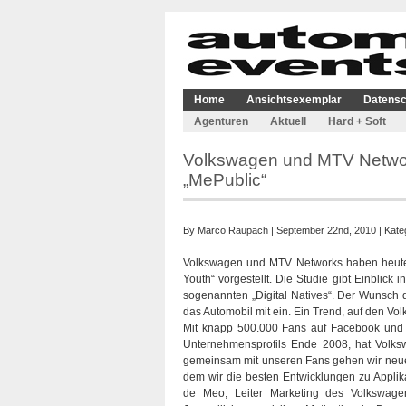
Home
Ansichtsexemplar
Datensc
Agenturen
Aktuell
Hard + Soft
Volkswagen und MTV Network
„MePublic“
By
Marco Raupach
| September 22nd, 2010 | Kate
Volkswagen und MTV Networks haben heute d
Youth“ vorgestellt. Die Studie gibt Einblick
sogenannten „Digital Natives“. Der Wunsch d
das Automobil mit ein. Ein Trend, auf den Vo
Mit knapp 500.000 Fans auf Facebook und m
Unternehmensprofils Ende 2008, hat Volks
gemeinsam mit unseren Fans gehen wir neue
dem wir die besten Entwicklungen zu Applika
de Meo, Leiter Marketing des Volkswage