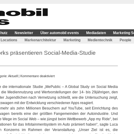
hutz
Newsletter
Über automobil events
Mediadaten
Marketing S
Locations
Markenarchitektur
Marketing
Medientechnik
People
s präsentieren Social-Media-Studie
für
gorie:
Aktuell
|
Kommentare deaktiviert
Volkswagen
ie internationale Studie „MePublic – A Global Study on Social Media
und
 in die Mediennutzung und Wertvorstellungen der 14- bis 29jährigen, den
MTV
er Jugendlichen nach Vernetzung schließt, wie die Untersuchung zeigt,
Networks
lkswagen mit der Entwicklung verschiedener Apps reagiert.
präsentieren
ehr als zehn Millionen Besuchern auf YouTube, seit Einrichtung des
Social-
wagen bereits eine der größten Fangemeinden der Autoindustrie. Und
Media-
 Wege im Social Web – wie jüngst beim Wettbewerb „App my Ride“, bei
Studie
tionen für das Infotainmentsystem im Auto prämiert haben“, sagte Luca
„MePublic“
n Konzerns im Rahmen der Veranstaltung. „Unser Ziel ist es, die