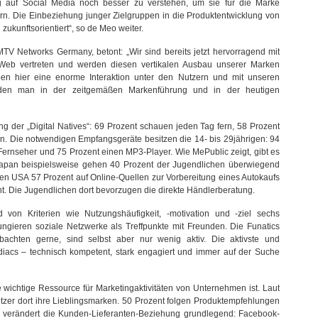
g auf Social Media noch besser zu verstehen, um sie für die Marke
n. Die Einbeziehung junger Zielgruppen in die Produktentwicklung von
zukunftsorientiert“, so de Meo weiter.
V Networks Germany, betont: „Wir sind bereits jetzt hervorragend mit
eb vertreten und werden diesen vertikalen Ausbau unserer Marken
eben hier eine enorme Interaktion unter den Nutzern und mit unseren
 den man in der zeitgemäßen Markenführung und in der heutigen
ng der „Digital Natives“: 69 Prozent schauen jeden Tag fern, 58 Prozent
ken. Die notwendigen Empfangsgeräte besitzen die 14- bis 29jährigen: 94
ernseher und 75 Prozent einen MP3-Player. Wie MePublic zeigt, gibt es
 Japan beispielsweise gehen 40 Prozent der Jugendlichen überwiegend
den USA 57 Prozent auf Online-Quellen zur Vorbereitung eines Autokaufs
nt. Die Jugendlichen dort bevorzugen die direkte Händlerberatung.
 von Kriterien wie Nutzungshäufigkeit, -motivation und -ziel sechs
ungieren soziale Netzwerke als Treffpunkte mit Freunden. Die Funatics
achten gerne, sind selbst aber nur wenig aktiv. Die aktivste und
diacs – technisch kompetent, stark engagiert und immer auf der Suche
 wichtige Ressource für Marketingaktivitäten von Unternehmen ist. Laut
utzer dort ihre Lieblingsmarken. 50 Prozent folgen Produktempfehlungen
 verändert die Kunden-Lieferanten-Beziehung grundlegend: Facebook-