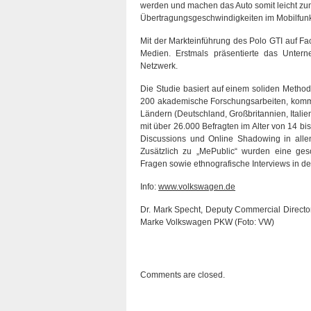
werden und machen das Auto somit leicht zum
Übertragungsgeschwindigkeiten im Mobilfunks
Mit der Markteinführung des Polo GTI auf 
Medien. Erstmals präsentierte das Unter
Netzwerk.
Die Studie basiert auf einem soliden Metho
200 akademische Forschungsarbeiten, komme
Ländern (Deutschland, Großbritannien, Itali
mit über 26.000 Befragten im Alter von 14 bi
Discussions und Online Shadowing in allen
Zusätzlich zu „MePublic“ wurden eine ges
Fragen sowie ethnografische Interviews in 
Info:
www.volkswagen.de
Dr. Mark Specht, Deputy Commercial Directo
Marke Volkswagen PKW (Foto: VW)
Comments are closed.