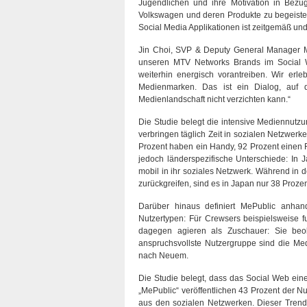
Jugendlichen und ihre Motivation in Bezu
Volkswagen und deren Produkte zu begeister
Social Media Applikationen ist zeitgemäß und 
Jin Choi, SVP & Deputy General Manager MT
unseren MTV Networks Brands im Social W
weiterhin energisch vorantreiben. Wir erl
Medienmarken. Das ist ein Dialog, auf
Medienlandschaft nicht verzichten kann.“
Die Studie belegt die intensive Mediennutzu
verbringen täglich Zeit in sozialen Netzwer
Prozent haben ein Handy, 92 Prozent einen F
jedoch länderspezifische Unterschiede: In
mobil in ihr soziales Netzwerk. Während in 
zurückgreifen, sind es in Japan nur 38 Proze
Darüber hinaus definiert MePublic anhand
Nutzertypen: Für Crewsers beispielsweise f
dagegen agieren als Zuschauer: Sie beob
anspruchsvollste Nutzergruppe sind die Me
nach Neuem.
Die Studie belegt, dass das Social Web eine
„MePublic“ veröffentlichen 43 Prozent der N
aus den sozialen Netzwerken. Dieser Trend