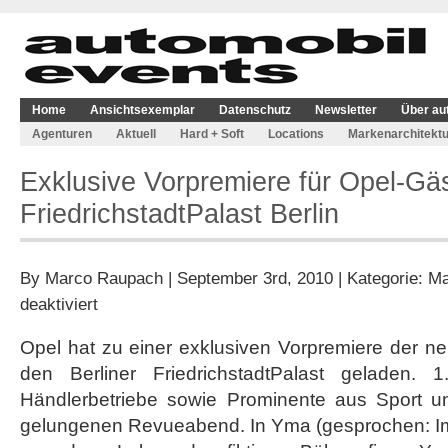
Home
Ansichtsexemplar
Datenschutz
Newsletter
Über au
Agenturen
Aktuell
Hard + Soft
Locations
Markenarchitektu
Exklusive Vorpremiere für Opel-Gä
FriedrichstadtPalast Berlin
By
Marco Raupach
| September 3rd, 2010 | Kategorie:
Ma
für
deaktiviert
Exklusive
Vorpremiere
Opel hat zu einer exklusiven Vorpremiere der n
für
den Berliner FriedrichstadtPalast geladen.
Opel-
Gäste
Händlerbetriebe sowie Prominente aus Sport un
im
gelungenen Revueabend. In Yma (gesprochen: I
FriedrichstadtPalast
Berlin