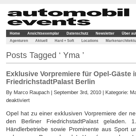
Home
Ansichtsexemplar
Datenschutz
Newsletter
Über au
Agenturen
Aktuell
Hard + Soft
Locations
Markenarchitektu
Posts Tagged ‘ Yma ’
Exklusive Vorpremiere für Opel-Gäste 
FriedrichstadtPalast Berlin
By
Marco Raupach
| September 3rd, 2010 | Kategorie:
Ma
für
deaktiviert
Exklusive
Vorpremiere
Opel hat zu einer exklusiven Vorpremiere der n
für
den Berliner FriedrichstadtPalast geladen.
Opel-
Gäste
Händlerbetriebe sowie Prominente aus Sport un
im