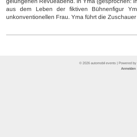
gelungenen Revueabend. In Yma (gesprochen: I
FriedrichstadtPalast
Berlin
aus dem Leben der fiktiven Bühnenfigur Ym
unkonventionellen Frau. Yma führt die Zuschauer m
© 2026 automobil events | Powered b
Anmelden