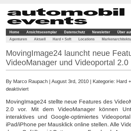
Home
Ansichtsexemplar
Datenschutz
Newsletter
Über au
Agenturen
Aktuell
Hard + Soft
Locations
Markenarchitektu
MovingImage24 launcht neue Featu
VideoManager und Videoportal 2.0
By
Marco Raupach
| August 3rd, 2010 | Kategorie:
Hard +
für
deaktiviert
MovingImage24
launcht
MovingImage24 stellte neue Features des Video
neue
2.0 vor. Mit dem VideoManager können Unt
Features
für
interaktives und Google-optimiertes Videoport
VideoManager
iPad/iPhone per Mausklick online stellen. Alle Vid
und
Videoportal