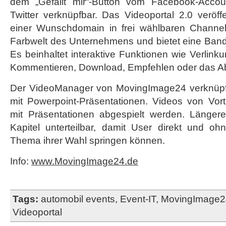
dem „Gefällt mir“-Button vom Facebook-Acco
2.0
Twitter verknüpfbar. Das Videoportal 2.0 veröffe
einer Wunschdomain in frei wählbaren Channel
Farbwelt des Unternehmens und bietet eine Bandb
Es beinhaltet interaktive Funktionen wie Verlink
Kommentieren, Download, Empfehlen oder das Ab
Der VideoManager von MovingImage24 verknüpft
mit Powerpoint-Präsentationen. Videos von Vo
mit Präsentationen abgespielt werden. Länger
Kapitel unterteilbar, damit User direkt und o
Thema ihrer Wahl springen können.
Info:
www.MovingImage24.de
Tags:
automobil events
,
Event-IT
,
MovingImage2
Videoportal