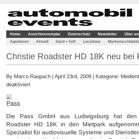
Home
Ansichtsexemplar
Datenschutz
Newsletter
Über au
Agenturen
Aktuell
Hard + Soft
Locations
Markenarchitektu
Christie Roadster HD 18K neu bei
By
Marco Raupach
| April 23rd, 2009 | Kategorie:
Medient
für
deaktiviert
Christie
Roadster
HD
18K
neu
Die Pass GmbH aus Ludwigsburg hat den Vi
bei
Pass
Roadster HD 18K in den Mietpark aufgenomme
Spezialist für audiovisuelle Systeme und Dienstle