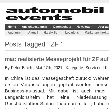
Home
Ansichtsexemplar
Datenschutz
Newsletter
Über au
Agenturen
Aktuell
Hard + Soft
Locations
Markenarchitektu
Posts Tagged ‘ ZF ’
mac realisierte Messeprojekt für ZF au
By
Peter Blach
| Mai 27th, 2021 | Kategorie:
Services
|
Ko
In China ist das Messegeschäft zurück: Währe
ersten Veranstaltungen geplant werden, herrsc
Business-as-usual. Mit dabei ist auch mac
Langenlonsheim hat eine Niederlassun
Geschäftsführer Stefan Trieb nun mitteilt, hab