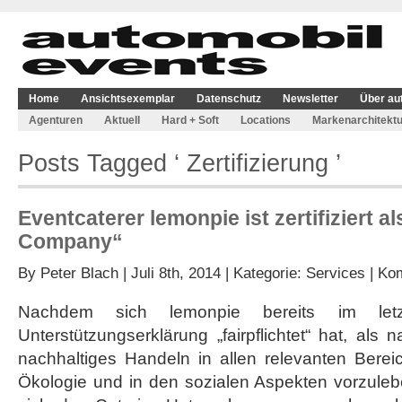
Home
Ansichtsexemplar
Datenschutz
Newsletter
Über au
Agenturen
Aktuell
Hard + Soft
Locations
Markenarchitektu
Posts Tagged ‘ Zertifizierung ’
Eventcaterer lemonpie ist zertifiziert a
Company“
By
Peter Blach
| Juli 8th, 2014 | Kategorie:
Services
|
Kom
Nachdem sich lemonpie bereits im let
Unterstützungserklärung „fairpflichtet“ hat, als
nachhaltiges Handeln in allen relevanten Bere
Ökologie und in den sozialen Aspekten vorzule