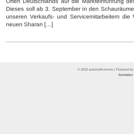
Orten Deutschlands auf die Markteinführung des
Augen
Dieses soll ab 3. September in den Schauräumen
unseren Verkaufs- und Servicemitarbeitern die 
neuen Sharan […]
© 2026 automobil events | Powered b
Anmelden