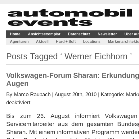
Home
Ansichtsexemplar
Datenschutz
Newsletter
Über au
Agenturen
Aktuell
Hard + Soft
Locations
Markenarchitektu
Posts Tagged ‘ Werner Eichhorn ’
Volkswagen-Forum Sharan: Erkundung
Augen
By
Marco Raupach
| August 20th, 2010 | Kategorie:
Marke
für
deaktiviert
Volkswagen-
Forum
Bis zum 26. August informiert Volkswagen
Sharan:
Servicemitarbeiter aus dem gesamten Bundes
Erkundung
mit
Sharan. Mit einem informativen Programm werden
verbundenen