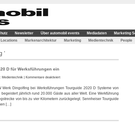
hutz
Newsletter
Über automobil events
Mediadaten
Marketing S
Locations
Markenarchitektur
Marketing
Medientechnik
People
 ’
20 D für Werksführungen ein
für
e:
Medientechnik
|
Kommentare deaktiviert
BMW
W Werk Dingolfing bei Werksführungen Tourguide 2020 D Systeme von
setzt
n begeistert jährlich rund 20.000 Gäste aus aller Welt. Eine Werkführung
Sennheiser
gstrecke von bis zu vier Kilometern zurückgelegt. Sennheiser Tourguide
Tourguide
gen […]
2020
D
für
Werksführungen
ein