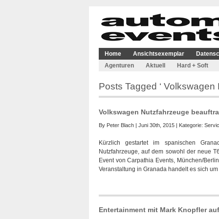
Home
Ansichtsexemplar
Datensc
Agenturen
Aktuell
Hard + Soft
Posts Tagged ‘ Volkswagen 
Volkswagen Nutzfahrzeuge beauftra
By
Peter Blach
| Juni 30th, 2015 | Kategorie:
Servi
Kürzlich gestartet im spanischen Grana
Nutzfahrzeuge, auf dem sowohl der neue T6
Event von Carpathia Events, München/Berlin
Veranstaltung in Granada handelt es sich um
Entertainment mit Mark Knopfler au