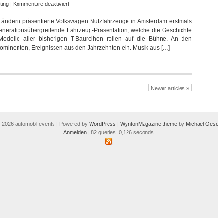
für
ting
|
Kommentare deaktiviert
Entertainment
 Ländern präsentierte Volkswagen Nutzfahrzeuge in Amsterdam erstmals
mit
enerationsübergreifende Fahrzeug-Präsentation, welche die Geschichte
Mark
 Modelle aller bisherigen T-Baureihen rollen auf die Bühne. An den
Knopfler
rominenten, Ereignissen aus den Jahrzehnten ein. Musik aus […]
auf
der
T6-
Weltpremiere
von
Newer articles »
VW
 2026 automobil events | Powered by
WordPress
|
WyntonMagazine theme
by
Michael Oese
Anmelden
| 82 queries. 0,126 seconds.