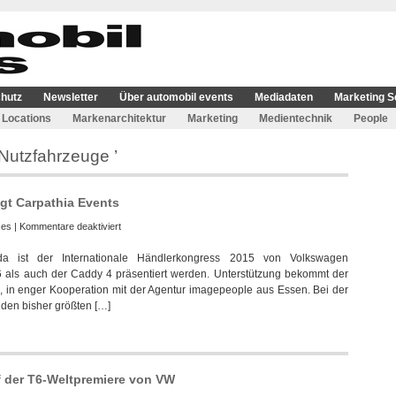
hutz
Newsletter
Über automobil events
Mediadaten
Marketing S
Locations
Markenarchitektur
Marketing
Medientechnik
People
Nutzfahrzeuge ’
gt Carpathia Events
für
ces
|
Kommentare deaktiviert
Volkswagen
da ist der Internationale Händlerkongress 2015 von Volkswagen
Nutzfahrzeuge
 als auch der Caddy 4 präsentiert werden. Unterstützung bekommt der
beauftragt
, in enger Kooperation mit der Agentur imagepeople aus Essen. Bei der
Carpathia
 den bisher größten […]
Events
f der T6-Weltpremiere von VW