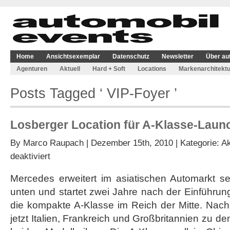
Home
Ansichtsexemplar
Datenschutz
Newsletter
Über au
Agenturen
Aktuell
Hard + Soft
Locations
Markenarchitektu
Posts Tagged ‘ VIP-Foyer ’
Losberger Location für A-Klasse-Launc
By
Marco Raupach
| Dezember 15th, 2010 | Kategorie:
Ak
für
deaktiviert
Losberger
Location
Mercedes erweitert im asiatischen Automarkt se
für
unten und startet zwei Jahre nach der Einführu
A-
Klasse-
die kompakte A-Klasse im Reich der Mitte. Nach
Launch
jetzt Italien, Frankreich und Großbritannien zu de
in
China