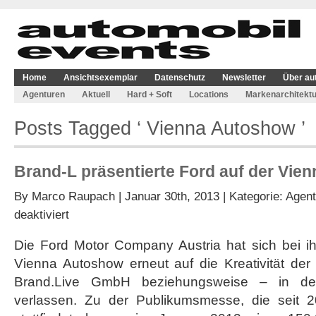
Home
Ansichtsexemplar
Datenschutz
Newsletter
Über au
Agenturen
Aktuell
Hard + Soft
Locations
Markenarchitektu
Posts Tagged ‘ Vienna Autoshow ’
Brand-L präsentierte Ford auf der Vie
By
Marco Raupach
| Januar 30th, 2013 | Kategorie:
Agent
für
deaktiviert
Brand-
L
Die Ford Motor Company Austria hat sich bei ih
präsentierte
Vienna Autoshow erneut auf die Kreativität de
Ford
auf
Brand.Live GmbH beziehungsweise – in de
der
verlassen. Zu der Publikumsmesse, die seit 
Vienna
Autoshow