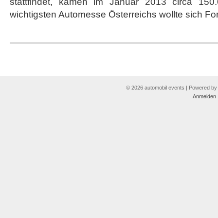
stattfindet, kamen im Januar 2013 circa 150
2013
wichtigsten Automesse Österreichs wollte sich Fo
© 2026 automobil events | Powered b
Anmelden