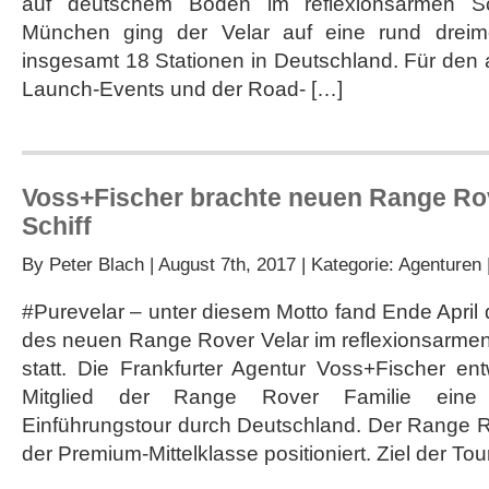
auf deutschem Boden im reflexionsarmen S
Launch
des
München ging der Velar auf eine rund dreimon
Range
insgesamt 18 Stationen in Deutschland. Für den
Rover
Velar
Launch-Events und der Road- […]
Voss+Fischer brachte neuen Range Rov
Schiff
By
Peter Blach
| August 7th, 2017 | Kategorie:
Agenturen
#Purevelar – unter diesem Motto fand Ende April
des neuen Range Rover Velar im reflexionsarm
statt. Die Frankfurter Agentur Voss+Fischer ent
Mitglied der Range Rover Familie eine 
Einführungstour durch Deutschland. Der Range Ro
der Premium-Mittelklasse positioniert. Ziel der Tou