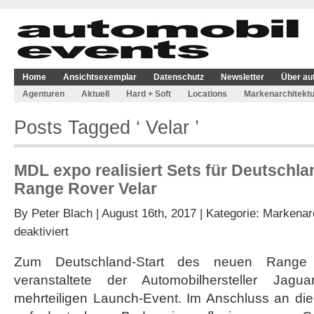
Home
Ansichtsexemplar
Datenschutz
Newsletter
Über au
Agenturen
Aktuell
Hard + Soft
Locations
Markenarchitektu
Posts Tagged ‘ Velar ’
MDL expo realisiert Sets für Deutschl
Range Rover Velar
By
Peter Blach
| August 16th, 2017 | Kategorie:
Markenarc
für
deaktiviert
MDL
expo
Zum Deutschland-Start des neuen Range 
realisiert
veranstaltete der Automobilhersteller Ja
Sets
für
mehrteiligen Launch-Event. Im Anschluss an die
Deutschland-