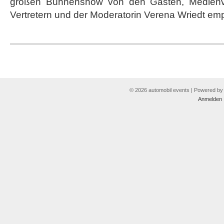
großen Bühnenshow von den Gästen, Medienve
Umspannwerk
Vertretern und der Moderatorin Verena Wriedt em
Berlin
© 2026 automobil events | Powered b
Anmelden