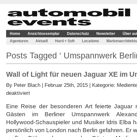
Home
Ansichtsexemplar
Datenschutz
Newsletter
Über au
Agenturen
Aktuell
Hard + Soft
Locations
Markenarchitektu
Posts Tagged ‘ Umspannwerk Berlin
Wall of Light für neuen Jaguar XE im 
By
Peter Blach
| Februar 25th, 2015 | Kategorie:
Medient
für
deaktiviert
Wall
of
Eine Reise der besonderen Art feierte Jaguar
Light
Gästen im Berliner Umspannwerk Alexander
für
neuen
Hollywood-Schauspieler und Musiker Idris Elba 
Jaguar
persönlich von London nach Berlin gefahren. Er 
XE
im