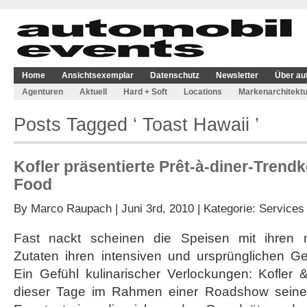
Home
Ansichtsexemplar
Datenschutz
Newsletter
Über au
Agenturen
Aktuell
Hard + Soft
Locations
Markenarchitektu
Posts Tagged ‘ Toast Hawaii ’
Kofler präsentierte Prêt-à-diner-Trend
Food
By
Marco Raupach
| Juni 3rd, 2010 | Kategorie:
Services
Fast nackt scheinen die Speisen mit ihren n
Zutaten ihren intensiven und ursprünglichen 
Ein Gefühl kulinarischer Verlockungen: Kofler 
dieser Tage im Rahmen einer Roadshow seine T