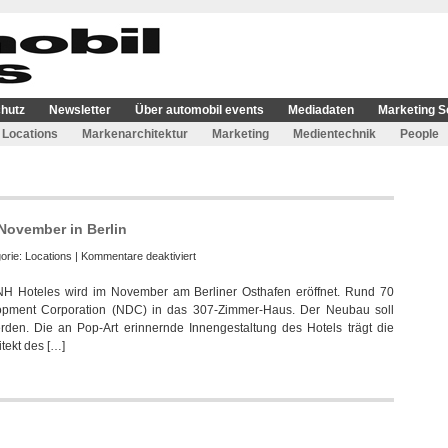
hutz
Newsletter
Über automobil events
Mediadaten
Marketing S
Locations
Markenarchitektur
Marketing
Medientechnik
People
November in Berlin
für
orie:
Locations
|
Kommentare deaktiviert
Erstes
NH Hoteles wird im November am Berliner Osthafen eröffnet. Rund 70
deutsches
elopment Corporation (NDC) in das 307-Zimmer-Haus. Der Neubau soll
nhow
den. Die an Pop-Art erinnernde Innengestaltung des Hotels trägt die
eröffnet
tekt des […]
im
November
in
Berlin