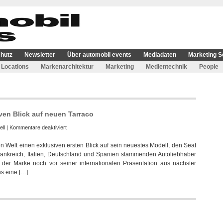
hutz
Newsletter
Über automobil events
Mediadaten
Marketing S
Locations
Markenarchitektur
Marketing
Medientechnik
People
ven Blick auf neuen Tarraco
für
ell
|
Kommentare deaktiviert
Seat
 Welt einen exklusiven ersten Blick auf sein neuestes Modell, den Seat
ermöglichte
Frankreich, Italien, Deutschland und Spanien stammenden Autoliebhaber
zehn
der Marke noch vor seiner internationalen Präsentation aus nächster
Fans
s eine […]
exklusiven
Blick
auf
neuen
Tarraco