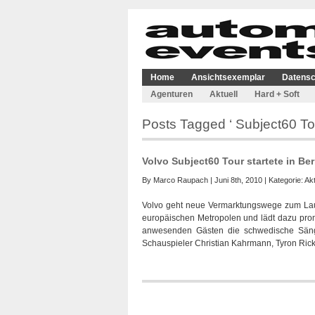
Home
Ansichtsexemplar
Datensc
Agenturen
Aktuell
Hard + Soft
Posts Tagged ‘ Subject60 Tou
Volvo Subject60 Tour startete in Ber
By
Marco Raupach
| Juni 8th, 2010 | Kategorie:
Akt
Volvo geht neue Vermarktungswege zum Laun
europäischen Metropolen und lädt dazu promi
anwesenden Gästen die schwedische Sänge
Schauspieler Christian Kahrmann, Tyron Rick