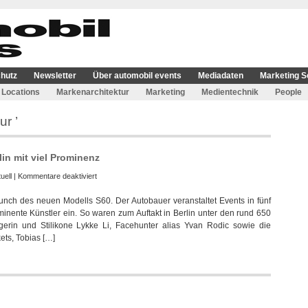
hutz
Newsletter
Über automobil events
Mediadaten
Marketing S
Locations
Markenarchitektur
Marketing
Medientechnik
People
r ’
lin mit viel Prominenz
für
uell
|
Kommentare deaktiviert
Volvo
ch des neuen Modells S60. Der Autobauer veranstaltet Events in fünf
Subject60
nente Künstler ein. So waren zum Auftakt in Berlin unter den rund 650
Tour
rin und Stilikone Lykke Li, Facehunter alias Yvan Rodic sowie die
startete
ets, Tobias […]
in
Berlin
mit
viel
Prominenz